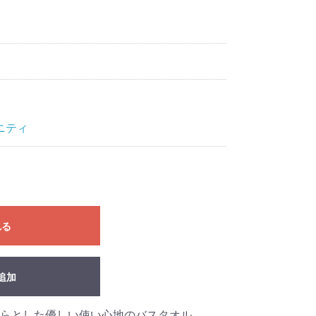
ニティ
れる
追加
らとした優しい使い心地のバスタオル。