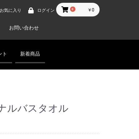
0
￥0
お気に入り
ログイン
お問い合わせ
ント
新着商品
ナーショー
メフェア
ペルコンサート
ナルバスタオル