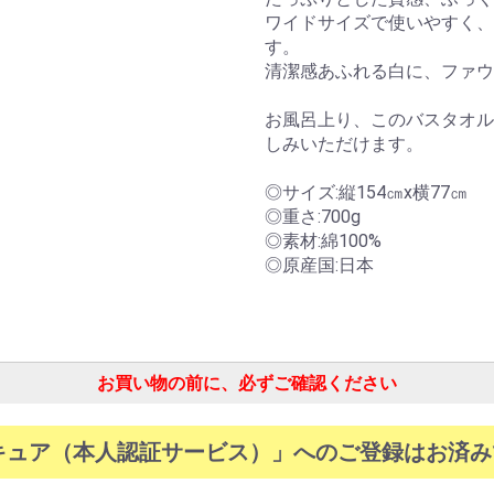
ワイドサイズで使いやすく、
す。
清潔感あふれる白に、ファウ
お風呂上り、このバスタオル
しみいただけます。
◎サイズ:縦154㎝x横77㎝
◎重さ:700g
◎素材:綿100%
◎原産国:日本
お買い物の前に、必ずご確認ください
お買い物を続ける
カートへ進む
キュア（本人認証サービス）」へのご登録はお済